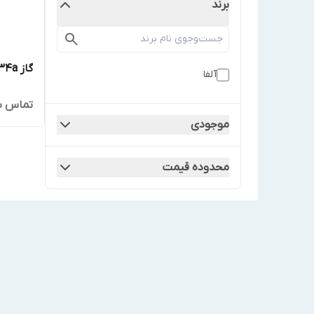
برند
گاز R134a آلفا
آلفا
تماس ب
موجودی
محدوده قیمت