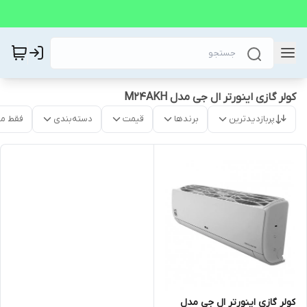
کولر گازی اینورتر ال جی مدل M24AKH
پربازدیدترین
برندها
قیمت
دسته‌بندی
فقط م
کولر گازی اینورتر ال جی مدل