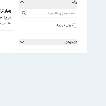
برند
تبرید ج
تماس ب
جهان تهویه
موجودی