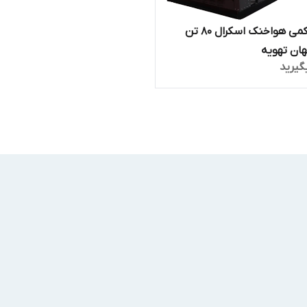
چیلر تراکمی هواخنک اسکرال 80 تن
هان تهویه
گیرید