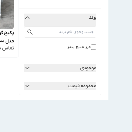
برند
پکیج گر
مدل KM-100
خزر منبع بندر
تماس ب
موجودی
محدوده قیمت