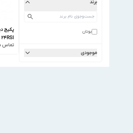
برند
بوتان
24RSI
تماس ب
موجودی