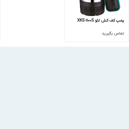
پمپ کف کش لئو XKS-1100S
تماس بگیرید