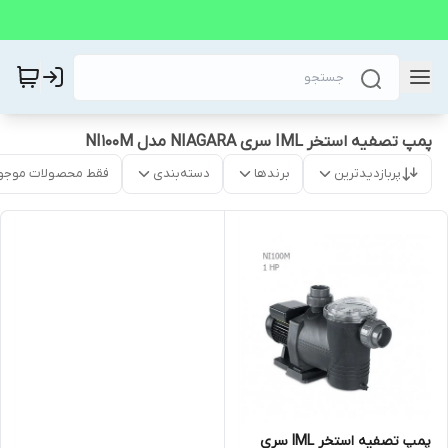
پمپ تصفیه استخر IML سری NIAGARA مدل NI100M
پربازدیدترین
برندها
دسته‌بندی
فقط محصولات موجو
پمپ تصفیه استخر IML سری