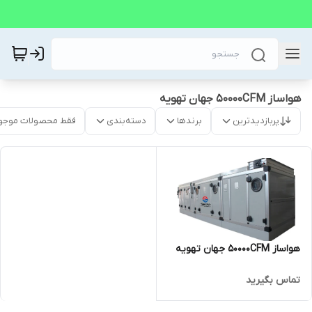
هواساز 50000CFM جهان تهویه
پربازدیدترین
برندها
دسته‌بندی
فقط محصولات موجو
هواساز 50000CFM جهان تهویه
تماس بگیرید