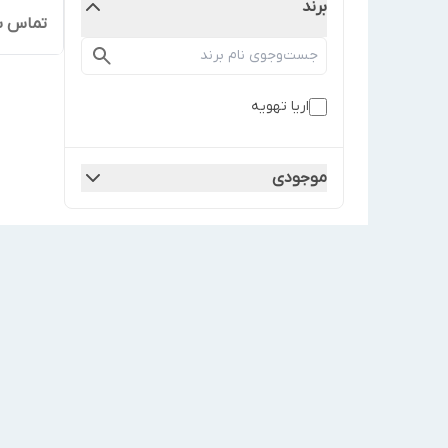
برند
تماس ب
اریا تهویه
موجودی