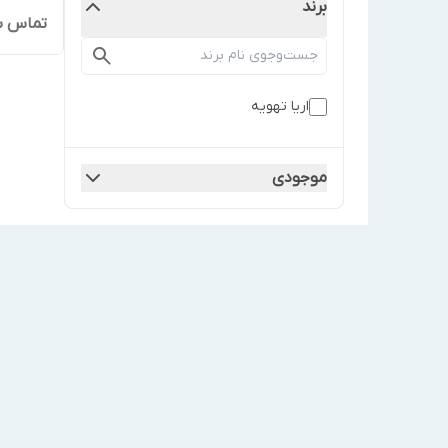
برند
تماس ب
اریا تهویه
موجودی