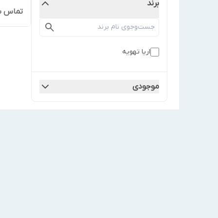
برند
تماس ب
اریا تهویه
موجودی