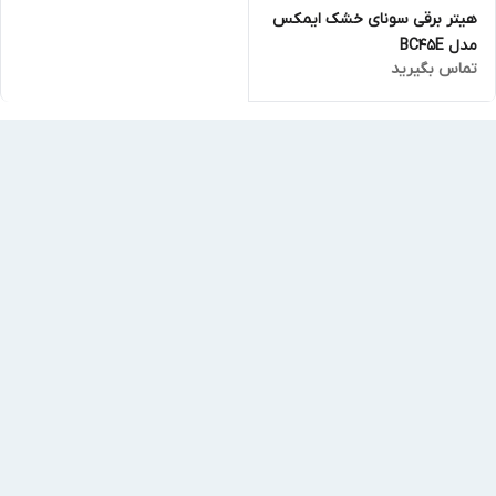
هیتر برقی سونای خشک ایمکس
مدل BC45E
تماس بگیرید