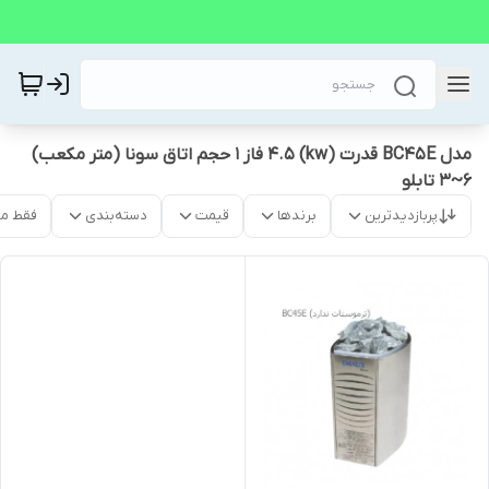
مدل BC45E قدرت (kw) 4.5 فاز 1 حجم اتاق سونا (متر مکعب)
6~3 تابلو
پربازدیدترین
برندها
قیمت
دسته‌بندی
فقط م