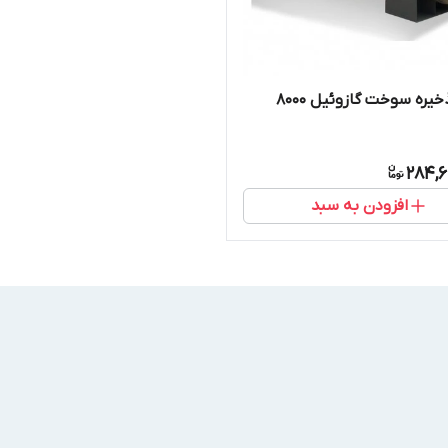
مخزن ذخیره سوخت گازوئیل 8000
284,6
افزودن به سبد