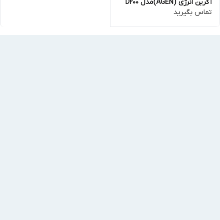
آگرین انرژی (AGEN)مدل D200
تماس بگیرید