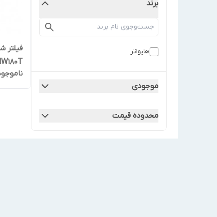
برند
فیلتر ش
هایواتر
HW180T
ناموجود
موجودی
محدوده قیمت