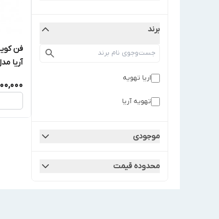
برند
فن کویل
آریا مدل C-600
اریا تهویه
800,000
تهویه آریا
موجودی
محدوده قیمت