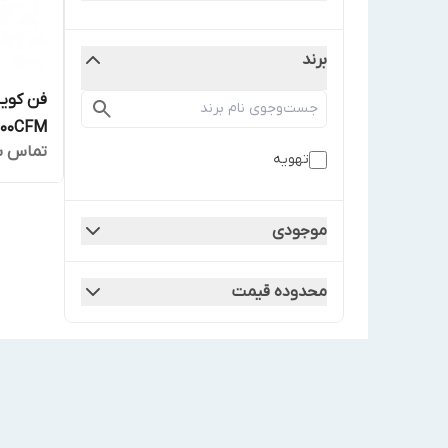
برند
فن کویل
1200CFM مدل FLN-1200
تماس ب
تهویه
موجودی
محدوده قیمت