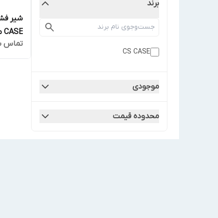
برند
CASE مدل 0350 سایز "2
تماس ب
CS CASE
موجودی
محدوده قیمت