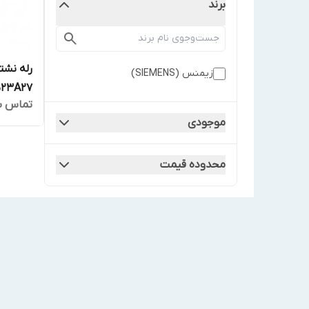
برند
رله نش
زیمنس (SIEMENS)
523A27
تماس ب
موجودی
محدوده قیمت