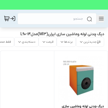
دیگ چدنی لوله وماشین سازی ایران(MI3)مدلL90-14
جدیدترین
برندها
قیمت
دسته‌بندی
فقط محص
دیگ چدنی لوله وماشین سازی