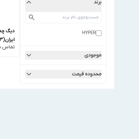
برند
دیگ چد
HYPER
ایران(MI3)مدلHYPER-13
تماس ب
موجودی
محدوده قیمت