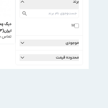
برند
دیگ چدن
M
ایران(MI3) مدلM-6
تماس ب
موجودی
محدوده قیمت