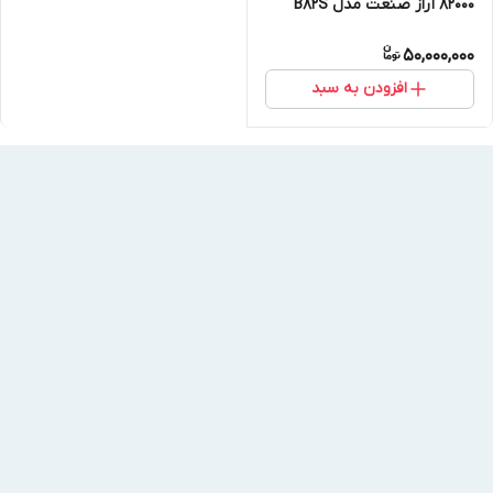
82000 آراز صنعت مدل B82S
50,000,000
افزودن به سبد