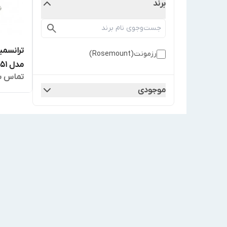
برند
ترانسمی
رزمونت(Rosemount)
مدل 3051
تماس ب
موجودی