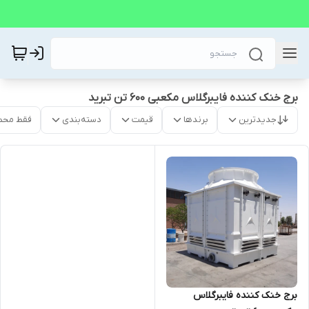
برج خنک کننده فایبرگلاس مکعبی 600 تن تبرید
جدیدترین
برندها
قیمت
دسته‌بندی
فقط محص
برج خنک کننده فایبرگلاس