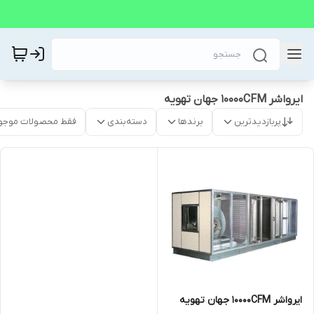
ایرواشر 10000CFM جهان تهویه
پربازدیدترین
برندها
دسته‌بندی
فقط محصولات موجو
ایرواشر 10000CFM جهان تهویه