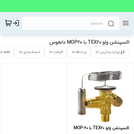
اکسپنشن ولو TEX20 با MOP20 دانفوس
پربازدیدترین
برندها
قیمت
دسته‌بندی
فقط م
اکسپنشن ولو TEX20 با MOP-20