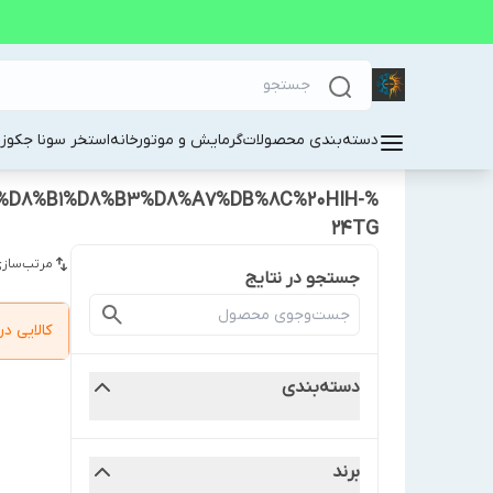
دسته‌بندی محصولات
گرمایش و موتورخانه
استخر سونا جکوز
%D8%B1%D8%B3%D8%A7%DB%8C%20HIH-
24TG
مرتب‌سازی
جستجو در نتایج
کالایی 
دسته‌بندی
برند