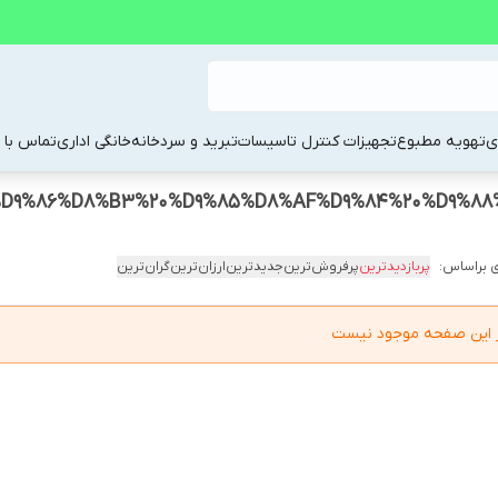
ی
تهویه مطبوع
تجهیزات کنترل تاسیسات
تبرید و سردخانه
خانگی اداری
تماس با م
D9%86%D8%B3%20%D9%85%D8%AF%D9%84%20%D9%88
 براساس:
پربازدیدترین
پرفروش‌ترین
جدیدترین
ارزان‌ترین
گران‌ترین
در این صفحه موجود نیست