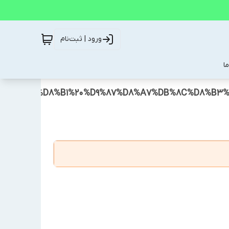
ورود | ثبت‌نام
ا
%D8%AA%D8%B1%20%D9%87%D8%A7%DB%8C%D8%B3%