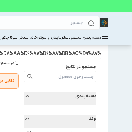
دسته‌بندی محصولات
گرمایش و موتورخانه
استخر سونا جکوز
%D9%87%D9%88%D8%A7%D8%B3%D8%A7%D8%B2%2015000CFM%20%D8%AC%D9%87%D8%A7%D9%86%20%D8%AA%D9%87%D9%88%DB%8C%D9%87
مرتب‌سازی
جستجو در نتایج
کالایی 
دسته‌بندی
برند