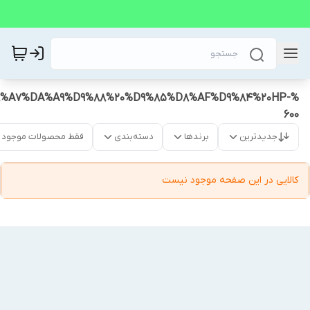
%A7%DA%A9%D9%88%20%D9%85%D8%AF%D9%84%20HP-
600
جدیدترین
برندها
دسته‌بندی
فقط محصولات موجود
کالایی در این صفحه موجود نیست