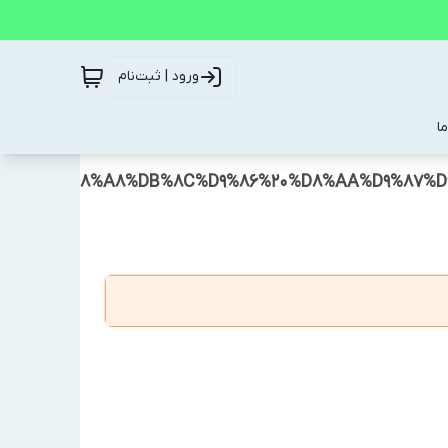
ورود | ثبت‌نام
ا
9%D8%A7%D8%A8%DB%8C%D9%86%20%D8%AA%D9%87%D