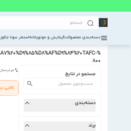
دسته‌بندی محصولات
گرمایش و موتورخانه
استخر سونا جکوز
A7%20%D9%85%D8%AF%D9%84%20TAFC-
800
مرتب‌سازی
جستجو در نتایج
کالایی 
دسته‌بندی
برند