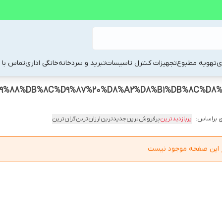
ی
تهویه مطبوع
تجهیزات کنترل تاسیسات
تبرید و سردخانه
خانگی اداری
تماس با م
9%88%DB%8C%D9%87%20%D8%A2%D8%B1%DB%8C%D8%
 براساس:
پربازدیدترین
پرفروش‌ترین
جدیدترین
ارزان‌ترین
گران‌ترین
در این صفحه موجود نیست