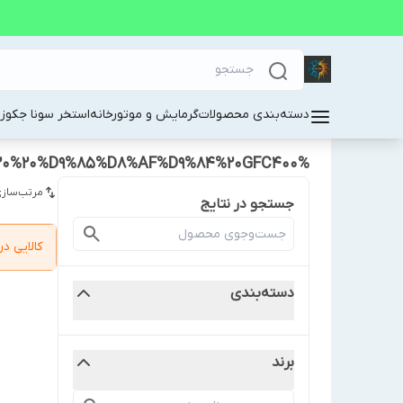
دسته‌بندی محصولات
گرمایش و موتورخانه
استخر سونا جکوز
%D9%81%D9%86%20%DA%A9%D9%88%DB%8C%D9%84%20%D8%B2%D9%85%DB%8C%D9%86%DB%8C%20%D8%AF%DA%A9%D9%88%D8%B1%D8%A7%D8%AA%DB%8C%D9%88%20%20%D9%85%D8%AF%D9%84%20GFC400
مرتب‌سازی
جستجو در نتایج
کالایی 
دسته‌بندی
برند