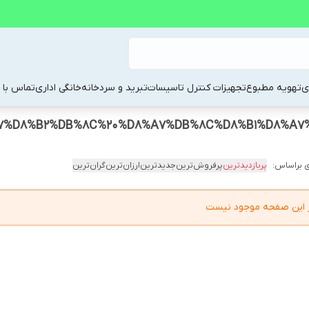
ی
تهویه مطبوع
تجهیزات کنترل تاسیسات
تبرید و سردخانه
خانگی اداری
تماس با م
%D8%B2%DB%8C%20%D8%A7%DB%8C%D8%B1%D8%A7%D
 براساس:
پربازدیدترین
پرفروش‌ترین
جدیدترین
ارزان‌ترین
گران‌ترین
در این صفحه موجود نیست