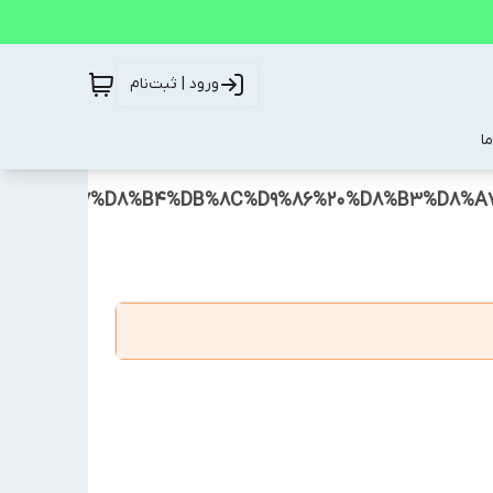
ورود | ثبت‌نام
ا
85%D8%A7%D8%B4%DB%8C%D9%86%20%D8%B3%D8%A7