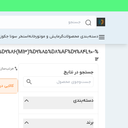
دسته‌بندی محصولات
گرمایش و موتورخانه
استخر سونا جکوز
9%86(MI3)%D9%85%D8%AF%D9%84L90-
12
مرتب‌سازی
جستجو در نتایج
کالایی 
دسته‌بندی
برند