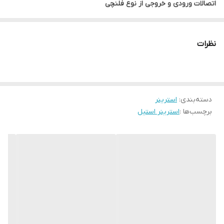
اتصالات ورودی و خروجی از نوع فلنچی
راهنمای انتخاب و خرید استرینر استیل
استرینر استیل دارای بدنه و سبد استیل 304 می باشد.
نظرات
استرینر استیل توسط واشر و پیچ و مهره به خوبی آب بندی شده
اند.خرید استرینر چدنی در فروشگاه فراتاسیسات.
دسته‌بندی
:
استرینر
ویژگی های استرینر استیل
برچسب‌ها :
استرینر استیل
استرینرهای استیل در سایزهای 2 تا 4 اینچ تولید و در بازار عرضه می
شوند.
اتصالات ورودی و خروجی در تمامی سایزهای این استرینراز نوع فلنچی
می باشد.
از این استرینر استیل در استخرهای عمومی، استخرهای آب درمانی، و
خصوصی استفاده می گردد.