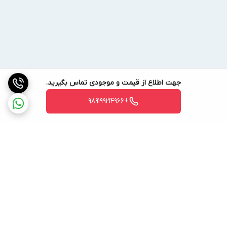
جهت اطلاع از قیمت و موجودی تماس بگیرید.
+989199214966
برگشت به بالا