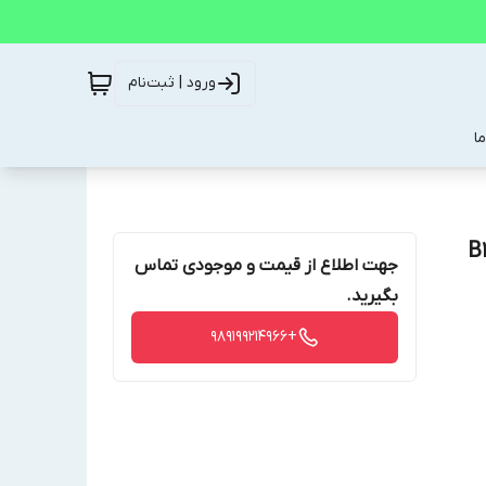
ورود | ثبت‌نام
ا
جهت اطلاع از قیمت و موجودی تماس
بگیرید.
+989199214966