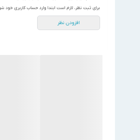
ظرفیت گرمایشی
برای ثبت نظر، لازم است ابتدا وارد حساب کاربری خود شو
135000
(kcal/hr)
افزودن نظر
ضخامت اسکلت (mm)
5
ضخامت کوره (mm)
4
ضخامت شل (mm)
3
تعداد لوله
12+1
ضخامت قطر(inch)
sch 40 1 1/2
ارتفاع (cm)
95
طول
(cm)
140
عرض
(cm)
70
گاز- گازوئیل (دو گانه سوز 
نوع سوخت مصرفی
مشعل)
نوع
گالوانیزه