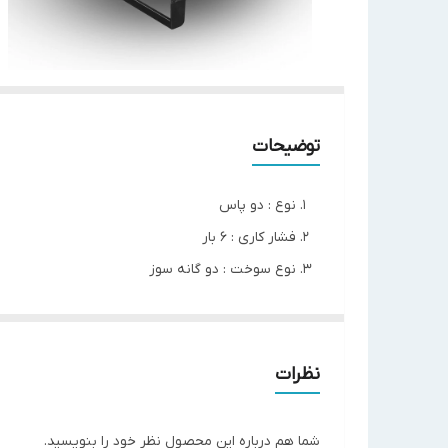
توضیحات
نوع : دو پاس
فشار کاری : 6 بار
نوع سوخت : دو گانه سوز
ظرفیت : 135000 کیلو کالری بر ساعت
ابعاد( ارتفاع / طول / عرض) : (95/ 140 / 70) سانتی متر
نظرات
مدل
B135
فشار کار (bar)
6
شما هم درباره این محصول نظر خود را بنویسید.