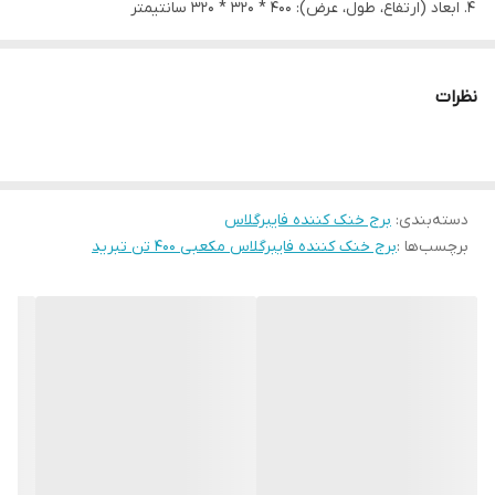
ابعاد (ارتفاع، طول، عرض): 400 * 320 * 320 سانتیمتر
پکینگ نت اسپلش از جنس P.P ( یا پکینگ های P.V.C گرید دارویی)
به انتخاب خریدار
نظرات
ظرفیت (TR)
400 تن تبرید
عملکرد
کانترفلو - مدار باز
دبي نرمال آب
1410
دسته‌بندی
:
برج خنک کننده فایبرگلاس
(GPM)
برچسب‌ها :
برج خنک کننده فایبرگلاس مکعبی 400 تن تبرید
10
(HP)
قدرت
موتور
7.5
(KW)
طول
320
ابعاد
عرض
320
(cm)
ارتفاع
400
قطر فن
(cm)
220