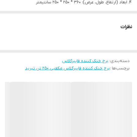
ابعاد (ارتفاع، طول، عرض): 360 * 250 * 250 سانتیمتر
پکینگ نت اسپلش از جنس P.P ( یا پکینگ های P.V.C گرید دارویی)
به انتخاب خریدار
نظرات
ظرفیت (TR)
250 تن تبرید
دبي نرمال آب
880
(GPM)
دسته‌بندی
:
برج خنک کننده فایبرگلاس
5.5
(HP)
قدرت
برچسب‌ها :
برج خنک کننده فایبرگلاس مکعبی 250 تن تبرید
موتور
4
(KW)
طول
250
ابعاد
عرض
250
(cm)
ارتفاع
360
قطر فن
(cm)
180
دبی فن
66500