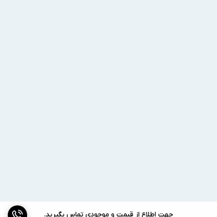
سفارشی برای کاربردهای خاص
فیلتراسیون (فیلتر
بصورت سفارشی (بنا به درخواست)
کیسه ای)
جهت اطلاع از قیمت و موجودی تماس بگیرید.