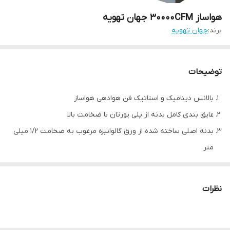
هواساز 30000CFM جهان تهویه
برند:
جهان تهویه
توضیحات
بالانس دینامیک و استاتیک فن هوادهی هواساز
عایق بندی کامل بدنه از پلی یورتان با ضخامت بالا
بدنه اصلی ساخته شده از ورق گالوانیزه مرغوب به ضخامت 1/2 میلی
متر
استفاده از بهترین الکتروموتورهای ایرانی و اروپایی با کلاس IP55 با
گارانتی تعویض
نظرات
حجم هوادهی
30000