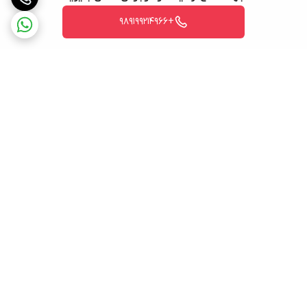
+989199214966
برگشت به بالا
ارسال ویژه
پشتیبانی ۲۴ ساعته