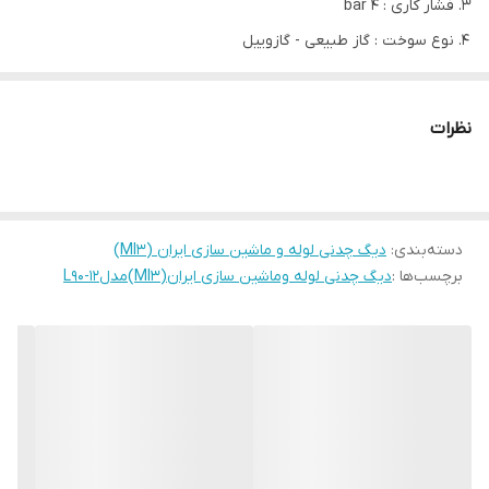
فشار کاری : 4 bar
نوع سوخت : گاز طبیعی - گازوییل
قدرت گرمادهی:413000kcal/hr
مدل
L90-12
نظرات
تعداد پره
12
413,000
kcal/hr
ظرفیت حرارتی خروجی
480
KW
دسته‌بندی
:
دیگ چدنی لوله و ماشین سازی ایران (MI3)
443760
kcal/hr
ظرفیت حرارتی ورودی
برچسب‌ها :
دیگ چدنی لوله وماشین سازی ایران(MI3)مدلL90-12
516
KW
حجم آب گیری دیگ (lit)
226
حجم محفظه احتراق (lit)
-
افت فشار دود (m bar)
0.30
افت فشار آب
(m bar)
75