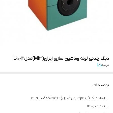
دیگ چدنی لوله وماشین سازی ایران(MI3)مدلL90-12
برند:
L90
توضیحات
ابعاد دیگ (ارتفاع*عرض*طول) : 1721*850*1170 mm
تعداد پره: 12