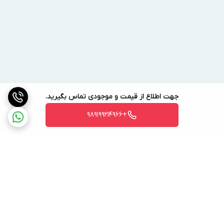
جهت اطلاع از قیمت و موجودی تماس بگیرید.
+989199214966
برگشت به بالا