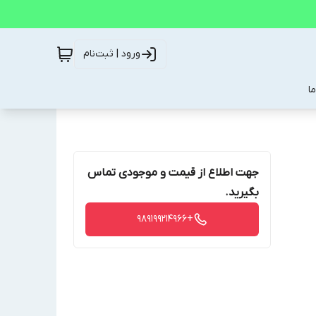
ورود | ثبت‌نام
ا
جهت اطلاع از قیمت و موجودی تماس
بگیرید.
+989199214966