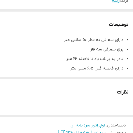
برند:
ارشه
توضیحات
دارای سه فن به قطر ۵۰ سانتی متر
برق مصرفی سه فاز
قادر به پرتاب باد تا فاصله ۲۴ متر
دارای فاصله فین ۶٫۵ میلی متر
مشخصات فنی محصول
توان اسمی (اسب بخار)
۲۵
نظرات
ظرفیت نامی (کیلووات )
۳۲٫۵
وزن اواپراتور (کیلوگرم)
۲۱۱
جعبه برق
IP66
دسته‌بندی
:
اواپراتور سردخانه ای
سطح تبادل حرارت (مترمربع)
۱۰۰
برچسب‌ها :
اواپراتور آرشه مدل HCE538