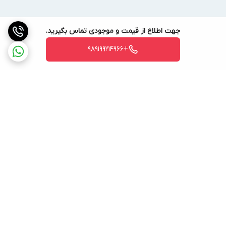
می‌گردد.
کشور سازنده این محصول
جهت اطلاع از قیمت و موجودی تماس بگیرید.
اواپراتور HCE-6110 محصول کشور ایران است.
+989199214966
اطلاع از قیمت اواپراتور Arsheh
در کشور ایران با توجه به تغییرات نوسانات ارز و ثابت نبودن قیمت‌ها،
امکان قیمت گذاری ثابت برای اواپراتور آرشه وجود ندارد. در صورت
تماس با کارشناسان فروش شوفاژ تجهیز می‌توان از قیمت بروز این
محصول مطلع شد. همچنین بازه قیمتی این اواپراتور در ابتدای صفحه
قابل مشاهده است.
برگشت به بالا