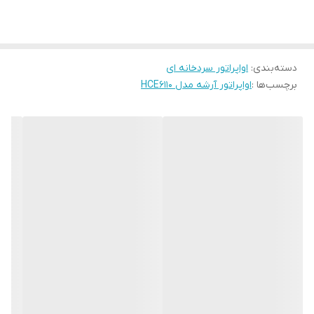
ظرفیت نامی (کیلووات )
۲۰٫۴
وزن اواپراتور (کیلوگرم)
۱۴۰
جعبه برق
IP66
دسته‌بندی
:
اواپراتور سردخانه ای
سطح تبادل حرارت (مترمربع)
۶۲
برچسب‌ها :
اواپراتور آرشه مدل HCE6110
فاصله فین (میلی متر)
۶٫۵
ولتاژ مصرفی (ولت)
۴۰۰
تعداد فن
۱
جریان برق مورد نیاز فن (آمپر)
۵
کشور سازنده
ایران
فرکانس (هرتز)
۵۰
توان مصرفی دیفراست (کیلووات)
۴٫۳۸
سری اواپراتور
HCE