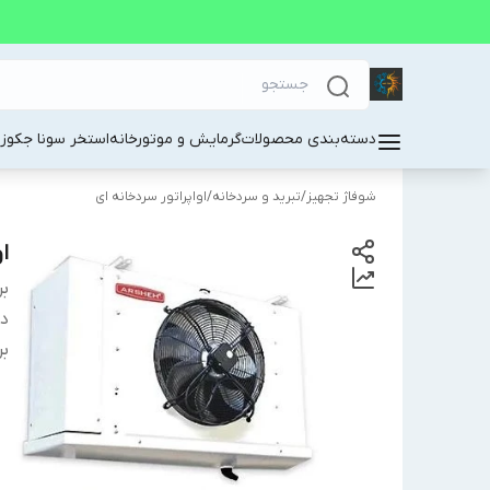
دسته‌بندی محصولات
گرمایش و موتورخانه
استخر سونا جکوز
شوفاژ تجهیز
/
تبرید و سردخانه
/
اواپراتور سردخانه ای
او
بر
دس
بر