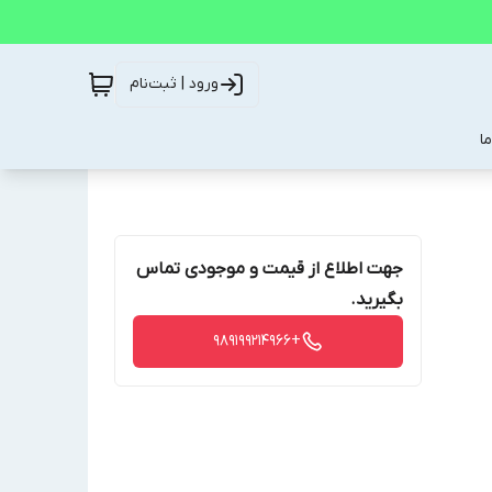
ورود | ثبت‌نام
ا
جهت اطلاع از قیمت و موجودی تماس
بگیرید.
+989199214966