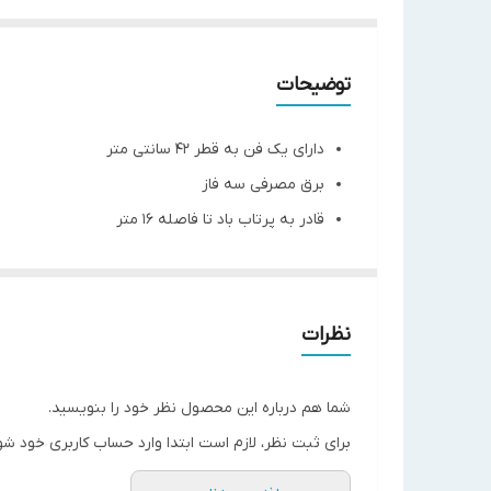
توضیحات
دارای یک فن به قطر ۴۲ سانتی متر
برق مصرفی سه فاز
قادر به پرتاب باد تا فاصله ۱۶ متر
دارای فاصله فین ۹ میلی متر
مشخصات فنی محصول
توان اسمی (اسب بخار)
۳
نظرات
ظرفیت نامی (کیلووات )
۳٫۵
وزن اواپراتور (کیلوگرم)
۳۹
شما هم درباره این محصول نظر خود را بنویسید.
جعبه برق
IP66
برای ثبت نظر، لازم است ابتدا وارد حساب کاربری خود شو
سطح تبادل حرارت (مترمربع)
۱۰