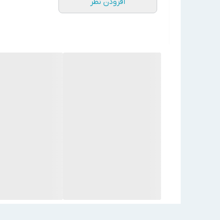
افزودن نظر
فاصله فین (میلی متر)
۹
ولتاژ مصرفی (ولت)
۴۰۰
تعداد فن
۱
جریان برق مورد نیاز فن (آمپر)
۱٫۲۵
کشور سازنده
ایران
فرکانس (هرتز)
۵۰
توان مصرفی دیفراست (کیلووات)
۳٫۴
سری اواپراتور
HCF
برند
آرشه
مـــعــــرفــی مــحـصــول
معرفی اواپراتور آرشه مدل HCF-414