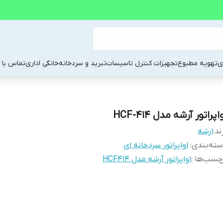
ی
تهویه مطبوع
تجهیزات کنترل تاسیسات
تبرید و سردخانه
خانگی اداری
تماس با م
اپراتور آرشه مدل HCF-414
ند:
ارشه
ته‌بندی
:
اواپراتور سردخانه ای
چسب‌ها :
اواپراتور آرشه مدل HCF414