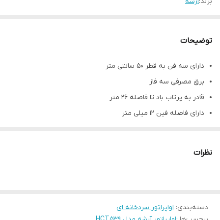
برند:
ارشه
توضیحات
دارای سه فن به قطر ۵۰ سانتی متر
برق مصرفی سه فاز
قادر به پرتاب باد تا فاصله ۲۶ متر
دارای فاصله فین ۱۲ میلی متر
مشخصات فنی محصول
توان اسمی (اسب بخار)
۲۰
نظرات
ظرفیت نامی (کیلووات )
۳۲
وزن اواپراتور (کیلوگرم)
۱۵۹
جعبه برق
IP66
دسته‌بندی
:
اواپراتور سردخانه ای
سطح تبادل حرارت (مترمربع)
۷۱
برچسب‌ها :
اواپراتور آرشه مدل HCT539