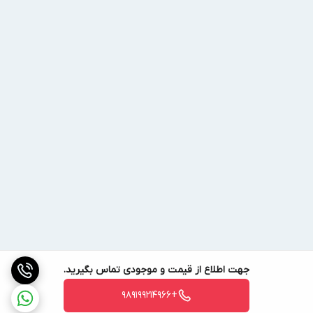
اواپراتور آرشه مدل HCT-539
کاربرد این محصول در سیستم های تبرید
اواپراتور Arsheh مدل HCT-539 با طول تقریبی کمتر از سه متر و برق
مصرفی سه فاز برای سردخانه‌های زیر صفری(با کاربری نگهداری پلاسمای
خون، تونل انجماد، سردخانه های فوق سرد آزمایشگاهی، فریز درایرهای
صنعتی و محصولات نیازمند دماهای بسیار پایین) قابل استفاده است. از
این اواپراتور در سردخانه‌های با کمپرسور دو مرحله ای با قدرت ۲۰ اسب
بخار در شرایط زیر صفری استفاده می‌شود به عنوان مثال برای استفاده
در تونل انجماد با ظرفیت تولید ۸۰۰ تا ۹۰۰ کیلوگرم گوشت منجمد شده
جهت اطلاع از قیمت و موجودی تماس بگیرید.
در طول ۸ ساعت از این اواپراتور استفاده می‌گردد. کاهش سطح برفک و
یخ زدگی کویل‌های مسی این دستگاه عملکرد آن‌را برای دماهای پایین تر از
+989199214966