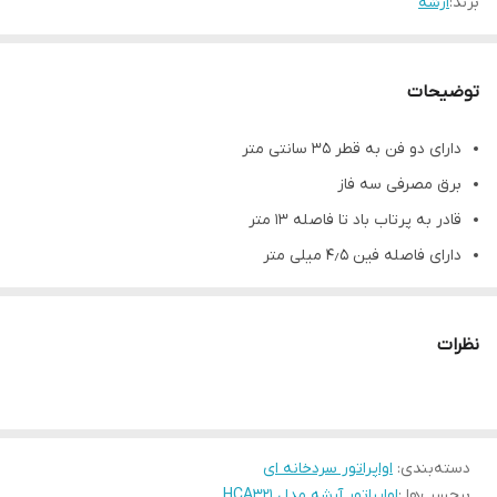
برند:
ارشه
توضیحات
دارای دو فن به قطر ۳۵ سانتی متر
برق مصرفی سه فاز
قادر به پرتاب باد تا فاصله ۱۳ متر
دارای فاصله فین ۴٫۵ میلی متر
مشخصات فنی محصول
توان اسمی (اسب بخار)
۲
نظرات
ظرفیت نامی (کیلووات )
۶٫۹
وزن اواپراتور (کیلوگرم)
۴۷
جعبه برق
IP66
دسته‌بندی
:
اواپراتور سردخانه ای
سطح تبادل حرارت (مترمربع)
۲۴
برچسب‌ها :
اواپراتور آرشه مدل HCA321