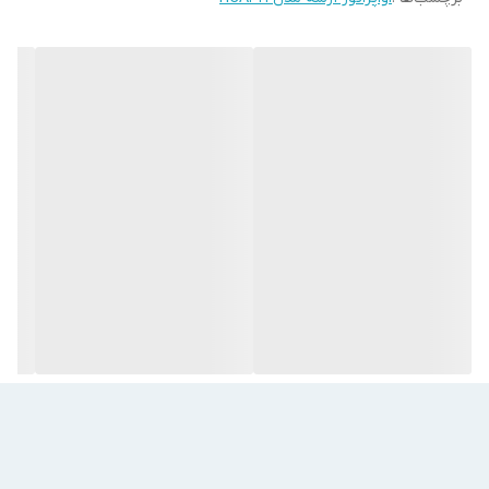
فاصله فین (میلی متر)
۴٫۵
ولتاژ مصرفی (ولت)
۲۲۰
تعداد فن
۲
جریان برق مورد نیاز فن (آمپر)
۱٫۴۶
کشور سازنده
ایران
فرکانس (هرتز)
۵۰
توان مصرفی دیفراست (کیلووات)
۱٫۸۱۵
سری اواپراتور
HCA
برند
آرشه
مـــعــــرفــی مــحـصــول
معرفی اواپراتور آرشه مدل HCA-321