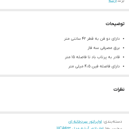
برند:
ارشه
توضیحات
دارای دو فن به قطر ۴۲ سانتی متر
برق مصرفی سه فاز
قادر به پرتاب باد تا فاصله ۱۵ متر
دارای فاصله فین ۴٫۵ میلی متر
مشخصات فنی محصول
توان اسمی (اسب بخار)
۳
نظرات
ظرفیت نامی (کیلووات )
۸
وزن اواپراتور (کیلوگرم)
۶۳
جعبه برق
IP66
دسته‌بندی
:
اواپراتور سردخانه ای
سطح تبادل حرارت (مترمربع)
۲۸
برچسب‌ها :
اواپراتور آرشه مدل HCA423