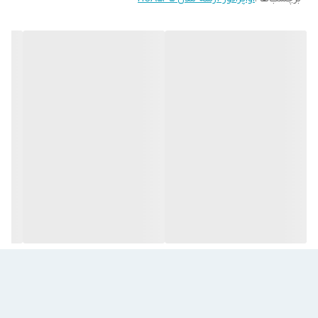
ولتاژ مصرفی (ولت)
۴۰۰
تعداد فن
۳
جریان برق مورد نیاز فن (آمپر)
۴٫۳۵
کشور سازنده
ایران
فرکانس (هرتز)
۵۰
توان مصرفی دیفراست (کیلووات)
۱۱٫۵
سری اواپراتور
HCA
برند
آرشه
مـــعــــرفــی مــحـصــول
معرفی اواپراتور آرشه مدل HCA-535
شرکت آرشه کار سازنده
اواپراتور آرشه مدل HCA-535
است. این محصول