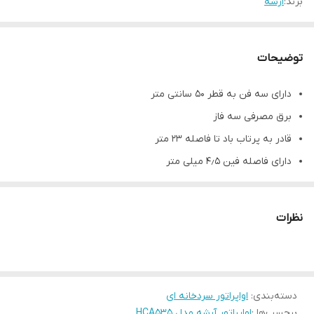
برند:
ارشه
توضیحات
دارای سه فن به قطر ۵۰ سانتی متر
برق مصرفی سه فاز
قادر به پرتاب باد تا فاصله ۲۳ متر
دارای فاصله فین ۴٫۵ میلی متر
مشخصات فنی محصول
ظرفیت نامی (کیلووات )
۳۳
نظرات
وزن اواپراتور (کیلوگرم)
۱۹۷
جعبه برق
IP66
سطح تبادل حرارت (مترمربع)
۱۱۲
دسته‌بندی
:
اواپراتور سردخانه ای
فاصله فین (میلی متر)
۴٫۵
برچسب‌ها :
اواپراتور آرشه مدل HCA535