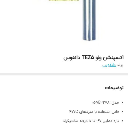
اکسپنشن ولو TEZ5 دانفوس
برند:
دانفوس
توضیحات
مدل: 067B3278
قابل استفاده با مبردهای 407C
بازه دمایی ۴۰- تا ۱۰ درجه سانتیگراد