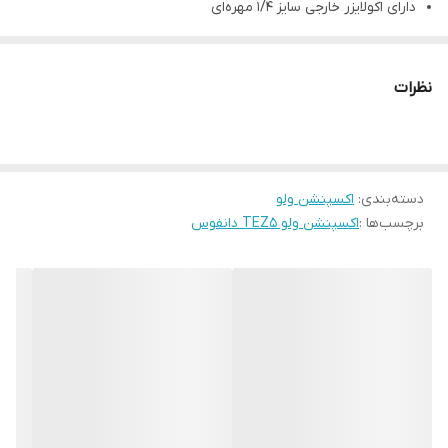
دارای اکولایزر خارجی سایز ۱/۴ مهره‌ای
مشخصات فنی محصول
کد مدل
067B3278
نظرات
طول لوله مویی (متر)
۳
بازه دمایی (C)
۴۰- تا ۱۰+
گاز مبرد
R407
دسته‌بندی
:
اکسپنشن ولو
حداکثر فشار کاری (bar)
۲۸
برچسب‌ها :
اکسپنشن ولو TEZ5 دانفوس
نوع اکولازیر فشار
اکولایزر خارجی
نوع اتصال اکولایزر
مهره ای
سایز اکولایزر (اینچ)
۱.۴
وزن خالص (کیلوگرم)
۰.۴۴
جنس بدنه
برنج