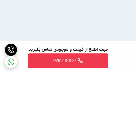
جهت اطلاع از قیمت و موجودی تماس بگیرید.
+989199214966
برگشت به بالا