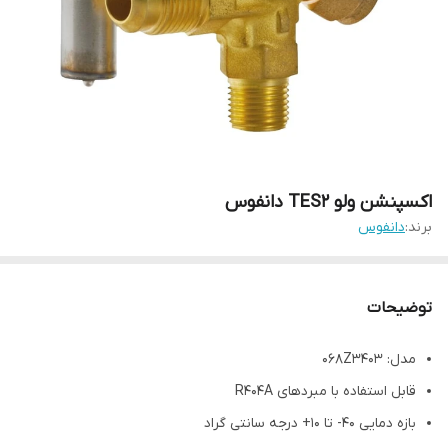
اکسپنشن ولو TES2 دانفوس
برند:
دانفوس
توضیحات
مدل: 068Z3403
قابل استفاده با مبردهای R404A
بازه دمایی ۴۰- تا ۱۰+ درجه سانتی گراد