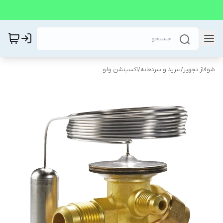
شوفاژ تجهیز
/
تبرید و سردخانه
/
اکسپنشن ولو