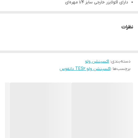
دارای اکولایزر خارجی سایز ۱/۴ مهره‌ای
مشخصات فنی محصول
کد مدل
068Z3403
نظرات
طول لوله مویی (متر)
۱.۵
بازه دمایی (C)
۴۰- تا ۱۰+
گاز مبرد
R404a
دسته‌بندی
:
اکسپنشن ولو
حداکثر فشار کاری (bar)
۳۴
برچسب‌ها :
اکسپنشن ولو TES2 دانفوس
نوع اکولایزر فشار
اکولایزر خارجی
نوع اتصال اکولایزر
مهره ای
سایز اکولایزر (اینچ)
۱.۴
کشور سازنده
دانمارک
جنس بدنه
برنج