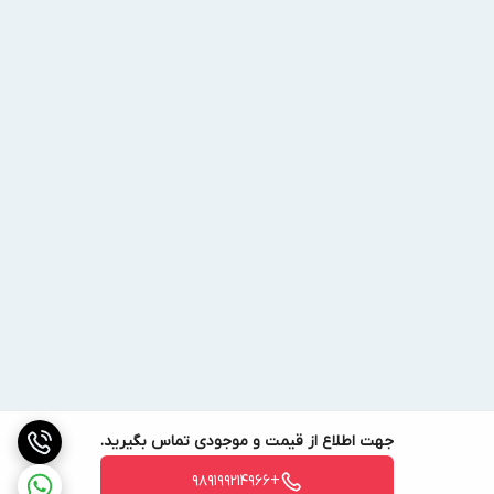
کشور سازنده گاز R404 آلفا
برند آلفا یک برند بزرگ در حوزه سرمایش چین محسوب می‌شود. این
برند، علاوه بر گاز R404 دیگر گازهای پرمصرف فریونی را نیز تولید و عرضه
می‌کند.
اطمینان از کیفیت و اصالت گاز R404 آلفا
گواهی اصالت (سرتیفیکیت) گاز مبرد پس از بررسی های لازم توسط
سازنده و آزمایشگاه های معتبر صادر می‌شود. میزان خلوص گاز مبرد،
میزان رطوبت و همچنین میزان اسیدی بودن مبرد یعنی میزان اسید HCL
موجود در مبرد اندازه گرفته ‌می‌شود. همچنین، شاخص امنیت ASHRAE
که میزان اشتعال‌پذیری و سمی ‌بودن مبرد را مورد سنجش قرار‌می‌دهد و
جهت اطلاع از قیمت و موجودی تماس بگیرید.
به صورت نمادی از A1 تا B3 در گواهی‌نامه بیان می‌شود.
+989199214966
قیمت گاز r404 آلفا