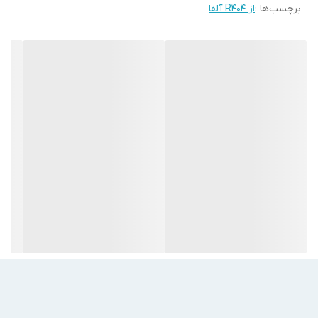
قابلیت اشتعال
اشتعال ناپذیر تا دمای ۱۰۰ درجه سانتیگراد
برچسب‌ها :
از R404 آلفا
نقطه جوش (درجه سلسیوس)
-۴۶٫۶
چگالی در دمای ۲۴ درجه سلسیوس
۱٫۰۱۷
شاخص تخریب اوزون
۰
ضریب گرمایش جهانی
۳۸۰۰
گاز مبرد
R404a
مـــعــــرفــی مــحـصــول
گاز r404 آلف
ا یکی از تولیدات پر مصرف این برند است. عمده کاربرد
گاز آر
۴۰۴ آلفا
در سیستم‌های تهویه مطبوع واحد‌های صنعتی و تجاری،
فرآیندهای صنعتی، سیکل تبریدِ دما پایین و دما متوسط است.